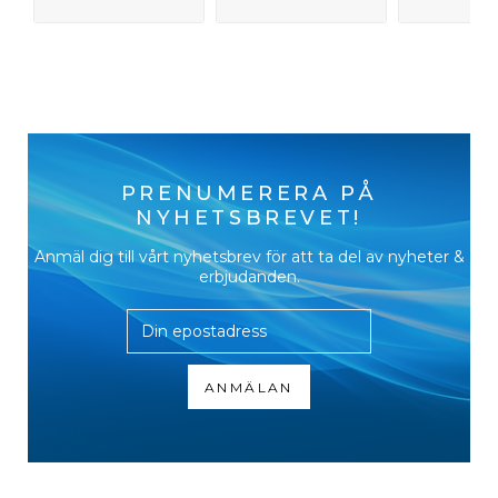
PRENUMERERA PÅ
NYHETSBREVET!
Anmäl dig till vårt nyhetsbrev för att ta del av nyheter &
erbjudanden.
ANMÄLAN