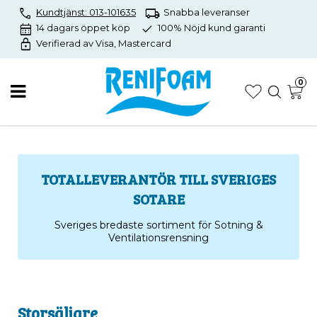
call
local_shipping
Kundtjänst: 013-101635
Snabba leveranser
calendar_month
check
14 dagars öppet köp
100% Nöjd kund garanti
lock
Verifierad av Visa, Mastercard
0
TOTALLEVERANTÖR TILL SVERIGES
SOTARE
Sveriges bredaste sortiment för Sotning &
Ventilationsrensning
Storsäljare