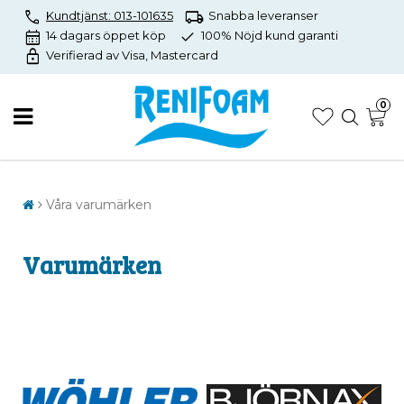
call
local_shipping
Kundtjänst: 013-101635
Snabba leveranser
calendar_month
check
14 dagars öppet köp
100% Nöjd kund garanti
lock
Verifierad av Visa, Mastercard
0
Våra varumärken
Varumärken