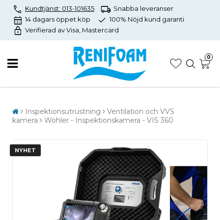
call
local_shipping
Kundtjänst: 013-101635
Snabba leveranser
calendar_month
check
14 dagars öppet köp
100% Nöjd kund garanti
lock
Verifierad av Visa, Mastercard
0
Inspektionsutrustning
Ventilation och VVS
kamera
Wöhler - Inspektionskamera - VIS 360
NYHET