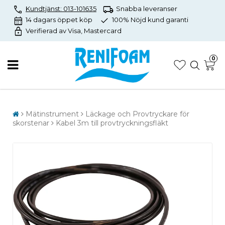
call
local_shipping
Kundtjänst: 013-101635
Snabba leveranser
calendar_month
check
14 dagars öppet köp
100% Nöjd kund garanti
lock
Verifierad av Visa, Mastercard
0
Mätinstrument
Läckage och Provtryckare för
skorstenar
Kabel 3m till provtryckningsfläkt