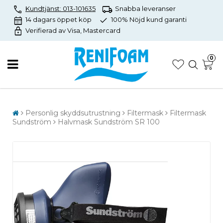
call
local_shipping
Kundtjänst: 013-101635
Snabba leveranser
calendar_month
check
14 dagars öppet köp
100% Nöjd kund garanti
lock
Verifierad av Visa, Mastercard
0
Personlig skyddsutrustning
Filtermask
Filtermask
Sundström
Halvmask Sundström SR 100