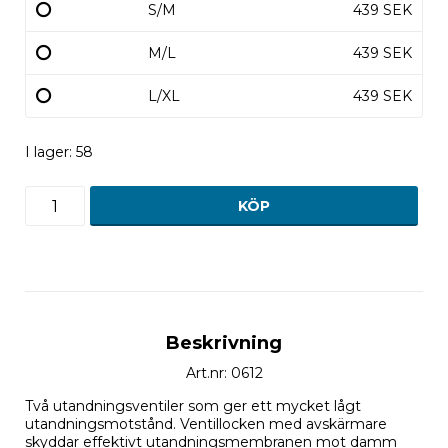
S/M
439 SEK
M/L
439 SEK
L/XL
439 SEK
I lager: 58
KÖP
Beskrivning
Art.nr: 0612
Två utandningsventiler som ger ett mycket lågt
utandningsmotstånd. Ventillocken med avskärmare
skyddar effektivt utandningsmembranen mot damm