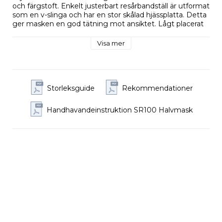
och färgstoft. Enkelt justerbart resårbandställ är utformat
som en v-slinga och har en stor skålad hjässplatta. Detta
ger masken en god tätning mot ansiktet. Lågt placerat
filterfäste ger bra sikt. Masken används som filterskydd i
kombination med filter ur Sundströms filtersortiment.
Visa mer
Hållare för förfilter samt testrondell för enkel
funktionskontroll medföljer. Filter köps separat.
Storleksval mät från hakan till näsryggen (mer info finns
under storleksguiden)
Storleksguide
Rekommendationer
S/M <112mm
M/L 112-125mm
Handhavandeinstruktion SR100 Halvmask
L/XL >125mm
Nedan finner du en Pdf med rekommendationer för
olika filterkombinationer vid sotning.